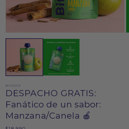
Abrir
Ab
elemento
e
multimedia
m
1
2
en
e
una
u
ventana
v
modal
m
BIFIDICE
DESPACHO GRATIS:
Fanático de un sabor:
Manzana/Canela 🍎
Precio
$18.990