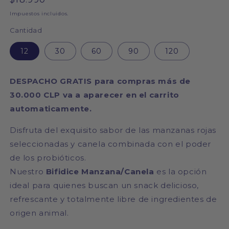
habitual
Impuestos incluidos.
Cantidad
12
30
60
90
120
DESPACHO GRATIS para compras más de
30.000 CLP va a aparecer en el carrito
automaticamente.
Disfruta del exquisito sabor de las manzanas rojas
seleccionadas y canela combinada con el poder
de los probióticos.
Nuestro
Bifidice Manzana/Canela
es la opción
ideal para quienes buscan un snack delicioso,
refrescante y totalmente libre de ingredientes de
origen animal.