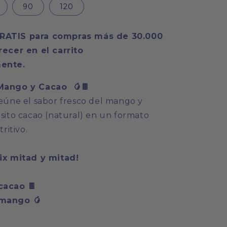
90
120
ATIS para compras más de 30.000
ecer en el carrito
ente.
Mango y Cacao 🥭🍫
eúne el sabor fresco del mango y
sito cacao (natural)
en un formato
ritivo.
ix mitad y mitad!
cacao 🍫
 mango 🥭