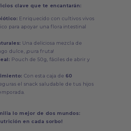
ficios clave que te encantarán:
iótico:
Enriquecido con cultivos vivos
co para apoyar una flora intestinal
turales:
Una deliciosa mezcla de
go dulce, ¡pura fruta!
eal:
Pouch de 50g, fáciles de abrir y
imiento:
Con esta caja de
6
0
seguras el snack saludable de tus hijos
temporada.
amilia lo mejor de dos mundos:
nutrición en cada sorbo!