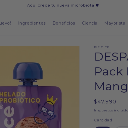
Aquí crece tu nueva microbiota 🛡️
uevo!
Ingredientes
Beneficios
Ciencia
Mayorista
BIFIDICE
DESP
Pack
Mango
Precio
$47.990
habitual
Impuestos incluido
Cantidad