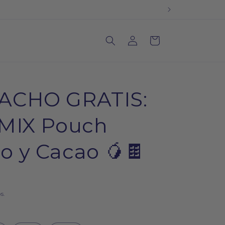
Iniciar
Carrito
sesión
ACHO GRATIS:
 MIX Pouch
 y Cacao 🥭🍫
s.