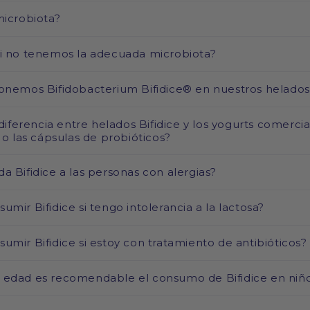
microbiota?
i no tenemos la adecuada microbiota?
nemos Bifidobacterium Bifidice® en nuestros helados
diferencia entre helados Bifidice y los yogurts comerci
 o las cápsulas de probióticos?
 Bifidice a las personas con alergias?
mir Bifidice si tengo intolerancia a la lactosa?
umir Bifidice si estoy con tratamiento de antibióticos?
edad es recomendable el consumo de Bifidice en niñ