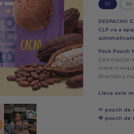
30
60
DESPACHO GR
CLP va a apar
automaticam
Pack Pouch 
Esta mezcla r
nuestro exqui
divertido y nut
Lleva este m
💙
pouch
de 
💙 pouch de