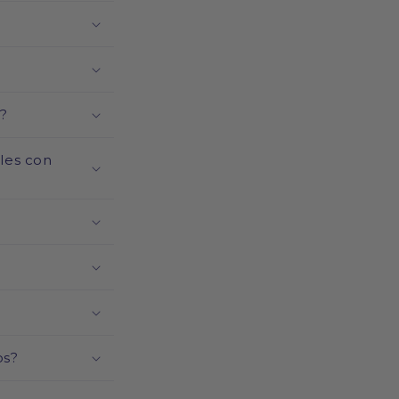
?
ales con
os?