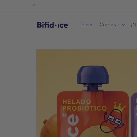
Ir
directamente
al contenido
Inicio
Comprar
¡N
Ir
directamente
a la
información
del producto