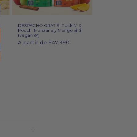
DESPACHO GRATIS: Pack MIX
Pouch: Manzana y Mango 🍎🥭
(vegan 🌿)
Precio
A partir de $47.990
habitual