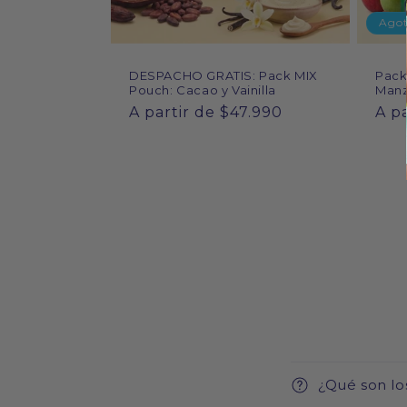
Ago
Pack
DESPACHO GRATIS: Pack MIX
Manz
Pouch: Cacao y Vainilla
Pre
A p
Precio
A partir de $47.990
hab
habitual
¿Qué son lo