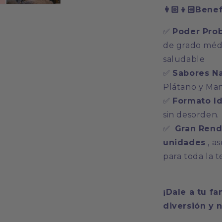
👩🏻👦🏻Bene
✅
Poder Prob
de grado médi
saludable
✅
Sabores Na
Plátano y Man
✅
Formato Id
sin desorden.
✅
Gran Rend
unidades
, a
para toda la 
¡Dale a tu f
diversión y 