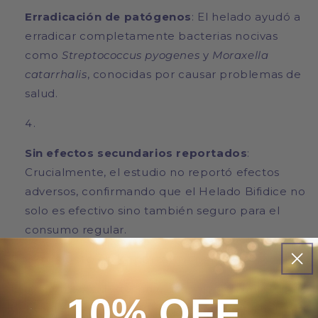
Erradicación de patógenos
: El helado ayudó a
erradicar completamente bacterias nocivas
como
Streptococcus pyogenes
y
Moraxella
catarrhalis
, conocidas por causar problemas de
salud.
Sin efectos secundarios reportados
:
Crucialmente, el estudio no reportó efectos
adversos, confirmando que el Helado Bifidice no
solo es efectivo sino también seguro para el
consumo regular.
Por qué esto es importante para ti
Estos números destacan el respaldo científico
10% OFF
detrás de nuestro Helado Bifidice. Demuestran no