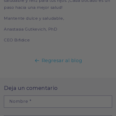
saludable y feliz para tus hijos. ¡Cada bocado es un
paso hacia una mejor salud!
Mantente dulce y saludable,
Anastasia Gutkevich, PhD
CEO Bifidice
Regresar al blog
Deja un comentario
Nombre
*