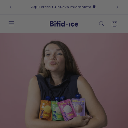
Ir
icos y
CAD
directamente
Aquí crece tu nueva microbiota 🛡️
al contenido
Carrito