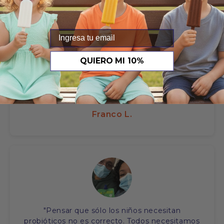
Email
QUIERO MI 10%
"Nuestra familia lleva una alimentación vegana.
Y Bifidice tiene varios productos libres de
ingredientes animales. Recomendado 100%"
Franco L.
"Pensar que sólo los niños necesitan
probióticos no es correcto. Todos necesitamos