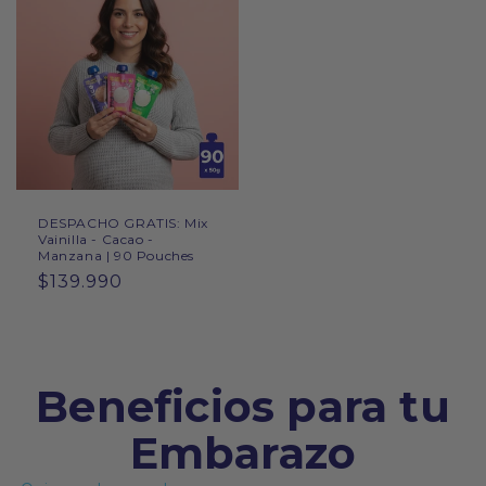
DESPACHO GRATIS: Mix
Vainilla - Cacao -
Manzana | 90 Pouches
Precio
$139.990
habitual
Beneficios para tu
Embarazo