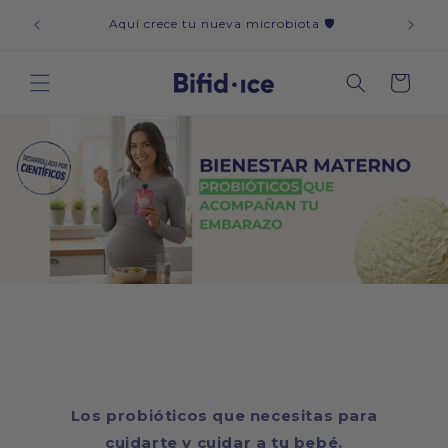
Ir
icos y
CAD
directamente
Aquí crece tu nueva microbiota 🛡️
al contenido
Carrito
Los probióticos que necesitas para
cuidarte y cuidar a tu bebé.