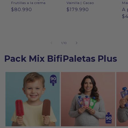
Frutillas a la crema
Vainilla | Cacao
Ma
Precio
$80.990
Precio
$179.990
Pr
A 
habitual
habitual
ha
$4
de
1
/
10
Pack Mix BifiPaletas Plus