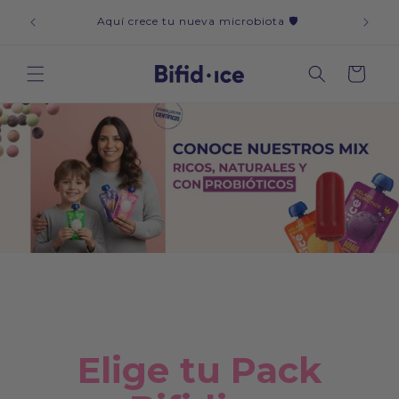
Ir
icos y
CAD
directamente
Aquí crece tu nueva microbiota 🛡️
al contenido
Carrito
Elige tu Pack