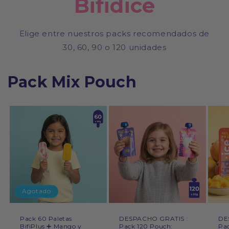
Bifidice
Elige entre nuestros packs recomendados de
30, 60, 90 o 120 unidades
Pack Mix Pouch
Agotado
Pack 60 Paletas
DESPACHO GRATIS :
DE
BifiPlus ➕ Mango y
Pack 120 Pouch:
Pa