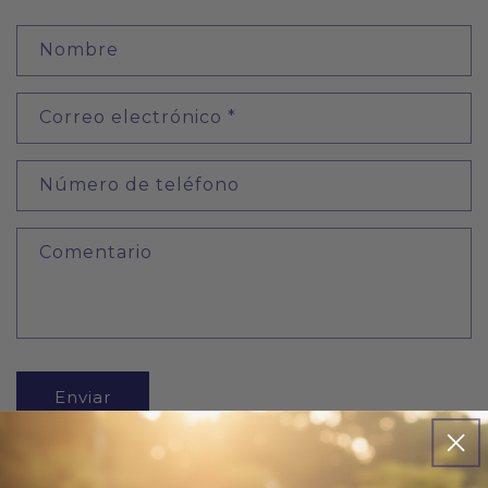
F
Nombre
o
r
Correo electrónico
*
m
u
l
Número de teléfono
a
r
Comentario
i
o
d
e
c
Enviar
o
n
t