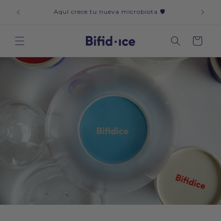
Ir
icos y
CAD
directamente
Aquí crece tu nueva microbiota 🛡️
al contenido
Carrito