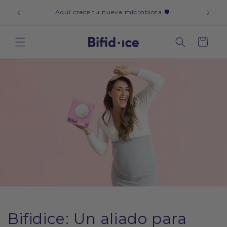
Ir
icos y
CAD
directamente
Aquí crece tu nueva microbiota 🛡️
al contenido
Carrito
Bifidice: Un aliado para