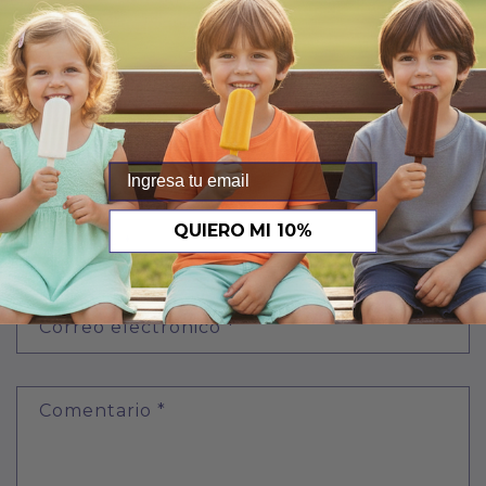
Regresar al blog
Email
Deja un comentario
QUIERO MI 10%
Nombre
*
Correo electrónico
*
Comentario
*