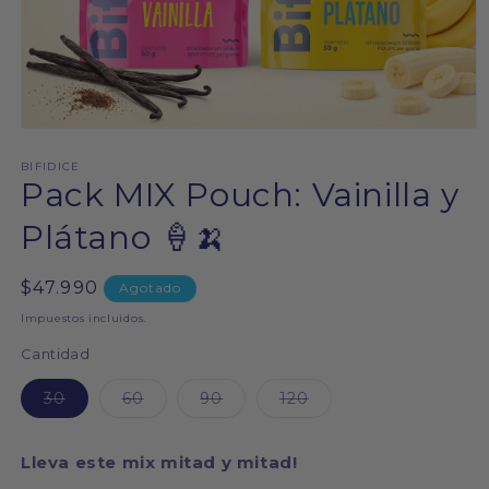
Abrir
elemento
multimedia
BIFIDICE
Pack MIX Pouch: Vainilla y
1
en
una
Plátano 🍦🍌
ventana
modal
Precio
$47.990
Agotado
habitual
Impuestos incluidos.
Cantidad
Variante
Variante
Variante
Variante
30
60
90
120
agotada
agotada
agotada
agotada
o
o
o
o
no
no
no
no
disponible
disponible
disponible
disponible
Lleva este mix mitad y mitad!